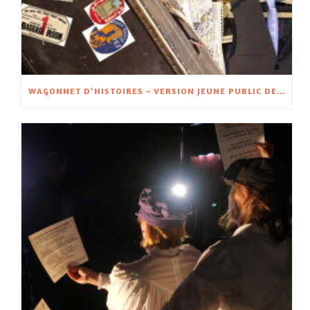
WAGONNET D’HISTOIRES – VERSION JEUNE PUBLIC DE WAGON D’HISTOIRES – À PARTIR DE 5 ANS