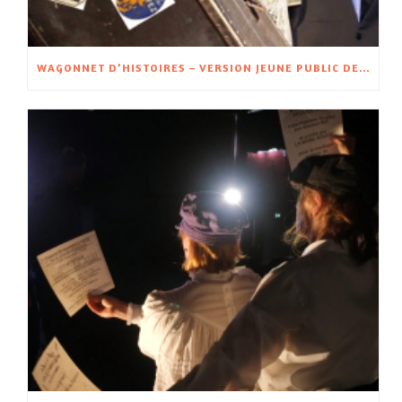
WAGONNET D’HISTOIRES – VERSION JEUNE PUBLIC DE WAGON D’HISTOIRES – À PARTIR DE 5 ANS