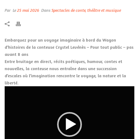
Par
Le
25 mai 2026
Dans
Spectacles de conte, théâtre et musique
Embarquez pour un voyage imaginaire à bord du Wagon
d’histoires de la conteuse Crystel Levénès – Pour tout public – pas
avant 8 ans
Entre bruitage en direct, récits poétiques, humour, contes et
nouvelles, la conteuse nous entraîne dans une succession
d’escales où l’imagination rencontre le voyage, la nature et la
liberté.
Lecteur
vidéo