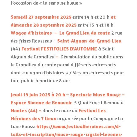
l’occasion de « la semaine bleue »
Samedi 27 septembre 2025
entre 14 h et 20 h
et
dimanche 28 septembre 2025
entre 15 h et 18 h
Wagon d’histoires
– Le Grand Lieu du conte
2 rue
des frères Rousseau –
Saint-Aignan-de-Grand-Lieu
(44)
Festival FESTIFOLIES D’AUTOMNE
à Saint
Aignan de Grandlieu
–
Déambulation du public dans
le Grandlieu du conte parmi différents entre-sorts
dont « wagon d’histoires » / Version entre-sorts pour
tout public à partir de 8 ans
Jeudi 19 juin 2025 à 20 h – Spectacle Muse Rouge –
Espace Simone de Beauvoir
5 Quai Ernest Renaud
à
Nantes (44)
–
dans le cadre du
Festival Les
Héroïnes des 7 lieux
organisée par la Compagnie La
Lune Rousse
https://www.festivalheroines.com/d-
tails-et-inscription/muse-rouge-crystel-levenes-