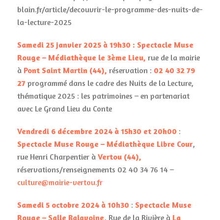
blain.fr/article/decouvrir-le-programme-des-nuits-de-
la-lecture-2025
Samedi 25 janvier 2025
à 19h30
: Spectacle Muse
Rouge – Médiathèque le 3ème Lieu
,
rue de la mairie
à
Pont Saint Martin
(44),
réservation :
02 40 32 79
27
programmé dans le cadre des Nuits de la Lecture,
thématique 2025 : les patrimoines – en partenariat
avec Le Grand Lieu du Conte
Vendredi 6 décembre 2024 à 15h30 et 20h00
:
Spectacle Muse Rouge –
Médiathèque Libre Cour
,
rue Henri Charpentier à
Vertou (44),
réservations/renseignements 02 40 34 76 14 –
culture@mairie-vertou.fr
Samedi 5 octobre 2024 à 10h30
:
Spectacle Muse
Rouge –
Salle Balavoine
, Rue de la Rivière à
La