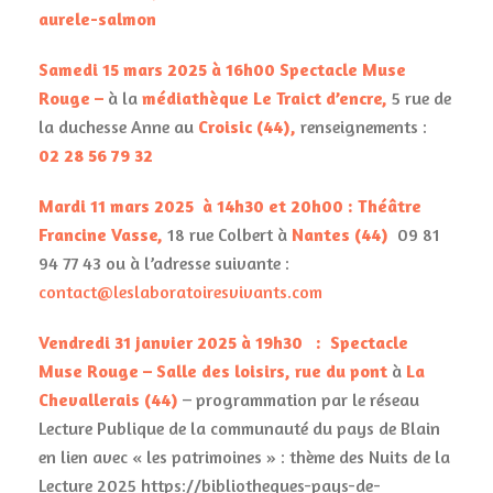
aurele-salmon
Samedi 15 mars 2025
à
16h00 Spectacle Muse
Rouge –
à la
médiathèque Le Traict d’encre,
5 rue de
la duchesse Anne au
Croisic
(44),
renseignements :
02 28 56 79 32
Mardi 11 mars 2025 à 14h30 et 20h00 : Théâtre
Francine Vasse,
18 rue Colbert à
Nantes (44)
09 81
94 77 43 ou à l’adresse suivante :
contact@leslaboratoiresvivants.com
Vendredi 31 janvier 2025 à 19h30 : Spectacle
Muse Rouge – Salle des loisirs, rue du pont
à
La
Chevallerais
(44)
– programmation par le r
éseau
Lecture Publique de la communauté du pays de Blain
en lien avec « les patrimoines » : thème des Nuits de la
Lecture 2025 https://bibliotheques-pays-de-