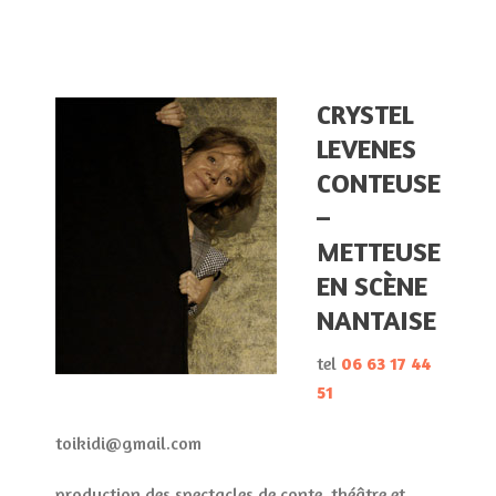
CRYSTEL
LEVENES
CONTEUSE
–
METTEUSE
EN SCÈNE
NANTAISE
tel
06 63 17 44
51
toikidi@gmail.com
production des spectacles de conte, théâtre et