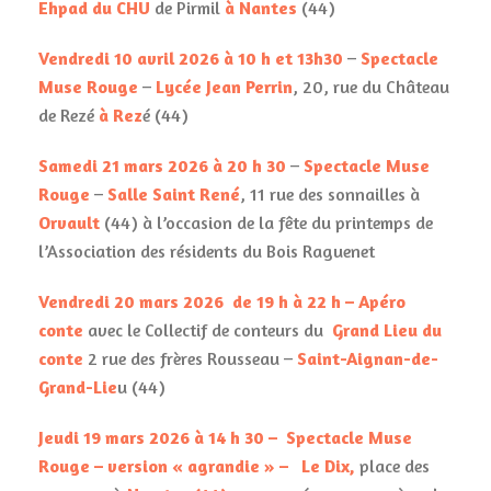
Ehpad du CHU
de Pirmil
à Nantes
(44)
Vendredi 10 avril 2026 à 10 h et 13h30
–
Spectacle
Muse Rouge
–
Lycée Jean Perrin
, 20, rue du Château
de Rezé
à Rez
é (44)
Samedi 21 mars 2026 à 20 h 30
–
Spectacle Muse
Rouge
–
Salle Saint René
, 11 rue des sonnailles à
Orvault
(44) à l’occasion de la fête du printemps de
l’Association des résidents du Bois Raguenet
Vendredi 20 mars 2026 de 19 h à 22 h – Apéro
conte
avec le Collectif de conteurs du
Grand Lieu du
conte
2 rue des frères Rousseau –
Saint-Aignan-de-
Grand-Lie
u (44)
Jeudi 19 mars 2026 à 14 h 30 –
Spectacle Muse
Rouge – version « agrandie » – Le Dix,
place des