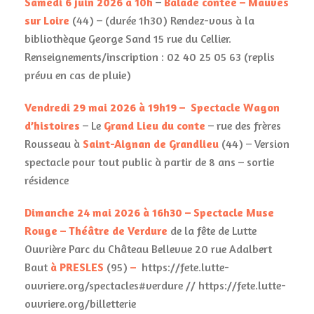
Samedi 6 juin 2026 à 10h
–
Balade contée
– Mauves
sur Loire
(44) – (durée 1h30) Rendez-vous à la
bibliothèque George Sand 15 rue du Cellier.
Renseignements/inscription : 02 40 25 05 63 (replis
prévu en cas de pluie)
Vendredi 29 mai 2026 à 19h19 –
Spectacle
Wagon
d’histoires
– Le
Grand Lieu du conte
– rue des frères
Rousseau à
Saint-Aignan de Grandlieu
(44) – Version
spectacle pour tout public à partir de 8 ans – sortie
résidence
Dimanche 24 mai 2026 à 16h30 – Spectacle Muse
Rouge – Théâtre de Verdure
de la fête de Lutte
Ouvrière Parc du Château Bellevue 20 rue Adalbert
Baut
à PRESLES
(95)
–
https://fete.lutte-
ouvriere.org/spectacles#verdure // https://fete.lutte-
ouvriere.org/billetterie