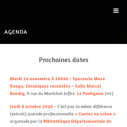
AGENDA
Prochaines dates
Mardi 24 novembre à 20h30 – Spectacle Muse
Rouge, Chroniques racontées – Salle Marcel
Baudry,
8 rue du Maréchal Joffre
Le Pouliguen
(44)
Jeudi 8 octobre 2026
– C’est pas la même différence
(extrait) journée professionnelle
« Contes en scène »
organisée par la
Bibliothèque Départementale de