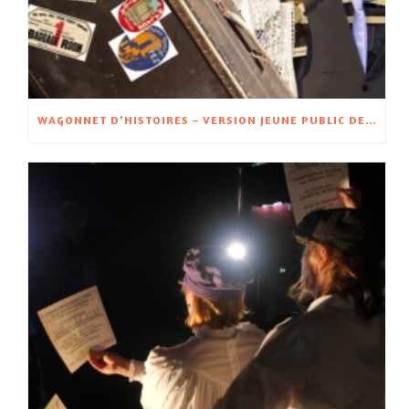
WAGONNET D’HISTOIRES – VERSION JEUNE PUBLIC DE WAGON D’HISTOIRES – À PARTIR DE 5 ANS