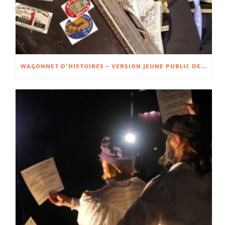
WAGONNET D’HISTOIRES – VERSION JEUNE PUBLIC DE WAGON D’HISTOIRES – À PARTIR DE 5 ANS