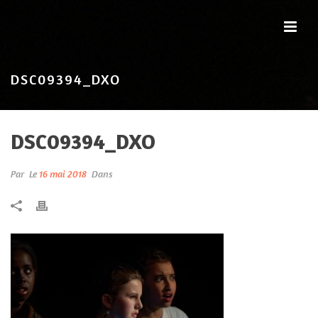
DSC09394_DXO
DSC09394_DXO
Par
Le
16 mai 2018
Dans