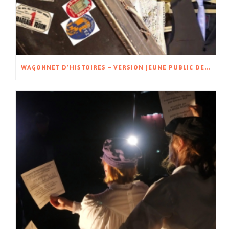
WAGONNET D’HISTOIRES – VERSION JEUNE PUBLIC DE WAGON D’HISTOIRES – À PARTIR DE 5 ANS