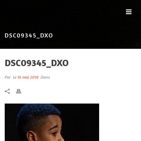
DSC09345_DXO
DSC09345_DXO
Par
Le
16 mai 2018
Dans