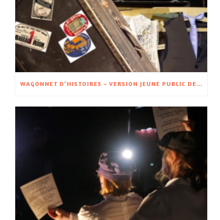
WAGONNET D’HISTOIRES – VERSION JEUNE PUBLIC DE WAGON D’HISTOIRES – À PARTIR DE 5 ANS