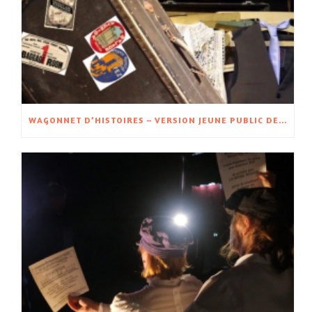
WAGONNET D’HISTOIRES – VERSION JEUNE PUBLIC DE WAGON D’HISTOIRES – À PARTIR DE 5 ANS