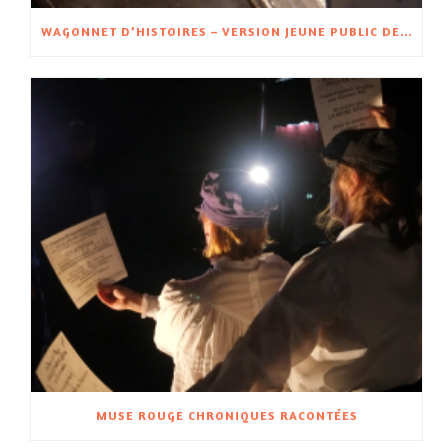
WAGONNET D’HISTOIRES – VERSION JEUNE PUBLIC DE WAGON D’HISTOIRES – À PARTIR DE 5 ANS
MUSE ROUGE CHRONIQUES RACONTÉES